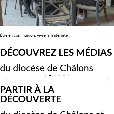
Être en communion, vivre la fraternité
DÉCOUVREZ LES MÉDIAS
Chaîne Youtube du diocèse
du diocèse de Châlons
Éditorials, vidéos, suivez-nous !
PARTIR À LA
Découvrir la chaîne
DÉCOUVERTE