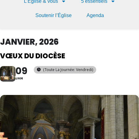
L’Église & vous
5 essentiels
Soutenir l’Église
Agenda
JANVIER, 2026
VŒUX DU DIOCÈSE
09
(Toute La Journée: Vendredi)
JAN