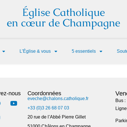
Église Catholique
en cœur de Champagne
L’Église & vous
5 essentiels
Soute
Ven
vez-nous
Coordonnées
eveche@chalons.catholique.fr
Bus : 
+33 (0)3 26 68 07 03
Lignes
20 rue de l’Abbé Pierre Gillet
Parkin
51000 Châlons en Champagne