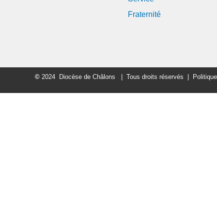
Fraternité
©
2024 Diocèse de Châlons | Tous droits réservés | Politique d